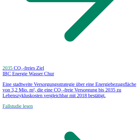
2035
CO₂-freies Ziel
IBC Energie Wasser Chur
Eine stadtweite Versorgungsstrategie über eine Energiebezugsfläche
von 3,2 Mio. m², die eine CO₂-freie Versorgung bis 2035 zu
Lebenszykluskosten vergleichbar mit 2018 bestätigt.
Fallstudie lesen