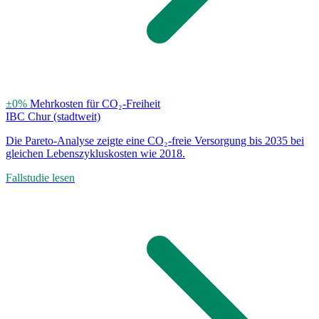
±0%
Mehrkosten für CO₂-Freiheit
IBC Chur (stadtweit)
Die Pareto-Analyse zeigte eine CO₂-freie Versorgung bis 2035 bei
gleichen Lebenszykluskosten wie 2018.
Fallstudie lesen