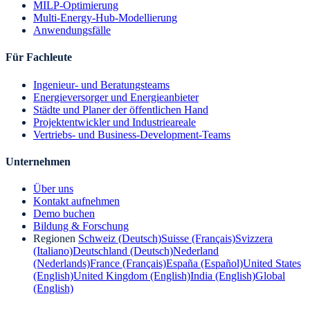
MILP-Optimierung
Multi-Energy-Hub-Modellierung
Anwendungsfälle
Für Fachleute
Ingenieur- und Beratungsteams
Energieversorger und Energieanbieter
Städte und Planer der öffentlichen Hand
Projektentwickler und Industrieareale
Vertriebs- und Business-Development-Teams
Unternehmen
Über uns
Kontakt aufnehmen
Demo buchen
Bildung & Forschung
Regionen
Schweiz (Deutsch)
Suisse (Français)
Svizzera
(Italiano)
Deutschland (Deutsch)
Nederland
(Nederlands)
France (Français)
España (Español)
United States
(English)
United Kingdom (English)
India (English)
Global
(English)