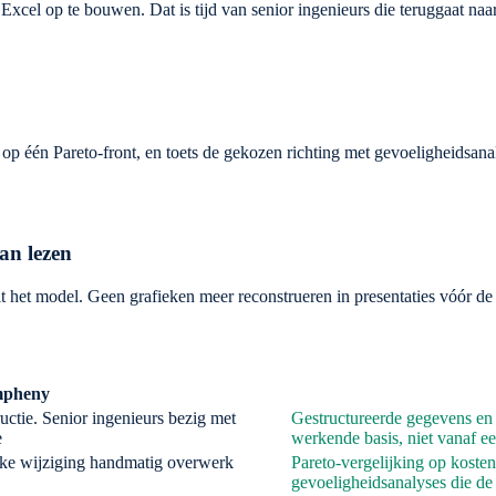
xcel op te bouwen. Dat is tijd van senior ingenieurs die teruggaat naa
 één Pareto-front, en toets de gekozen richting met gevoeligheidsanaly
kan lezen
t het model. Geen grafieken meer reconstrueren in presentaties vóór de
mpheny
uctie. Senior ingenieurs bezig met
Gestructureerde gegevens en 
e
werkende basis, niet vanaf ee
elke wijziging handmatig overwerk
Pareto-vergelijking op koste
gevoeligheidsanalyses die d