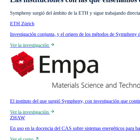
Sympheny surgió del ámbito de la ETH y sigue trabajando directame
ETH Zürich
Investigación conjunta, y el origen de los métodos de Sympheny 
Ver la investigación
El instituto del que surgió Sympheny, con investigación que conti
Ver la investigación
ZHAW
En uso en la docencia del CAS sobre sistemas energéticos para ba
Ver el curso