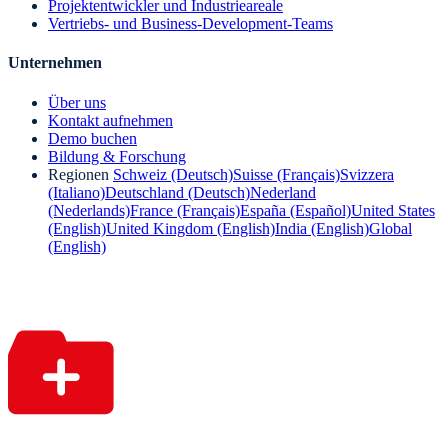
Projektentwickler und Industrieareale
Vertriebs- und Business-Development-Teams
Unternehmen
Über uns
Kontakt aufnehmen
Demo buchen
Bildung & Forschung
Regionen
Schweiz (Deutsch)
Suisse (Français)
Svizzera
(Italiano)
Deutschland (Deutsch)
Nederland
(Nederlands)
France (Français)
España (Español)
United States
(English)
United Kingdom (English)
India (English)
Global
(English)