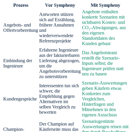
Prozess
Vor Sympheny
Mit Sympheny
Angebote enthalten
Antworten stützen
konkrete Szenarien mit
sich auf Erzählung,
sichtbaren Kosten- und
Angebots- und
frühere Annahmen
CO₂-Abwägungen, aus
Offertvorbereitung
und
den eigenen
wiederverwendete
Standortdaten des
Referenzprojekte
Kunden gebaut
Erfahrene Ingenieure
Das Angebotsteam
aus der fakturierbaren
erstellt die Szenario-
Einbindung der
Lieferung abgezogen,
Inputs selbst; die
Ingenieure
um die
Ingenieure prüfen statt
Angebotsvorbereitung
neu zu bauen
zu unterstützen
Szenario-Auswertungen
Interessenten tun sich
geben Käufern etwas
schwer, die
Konkretes zum
Empfehlung gegen
Kundengespräche
Vergleichen,
Alternativen im
Hinterfragen und
selben Vergleich zu
Mitnehmen in den
bewerten
eigenen Ausschuss
Szenariogestützte
Der Champion auf
Auswertungen reisen mit
Champion-
Käuferseite muss das
ihm durch Beschaffung,