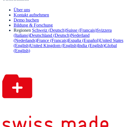
Über uns
Kontakt aufnehmen
Demo buchen
Bildung & Forschung
Regionen
Schweiz (Deutsch)
Suisse (Français)
Svizzera
(Italiano)
Deutschland (Deutsch)
Nederland
(Nederlands)
France (Français)
España (Español)
United States
(English)
United Kingdom (English)
India (English)
Global
(English)