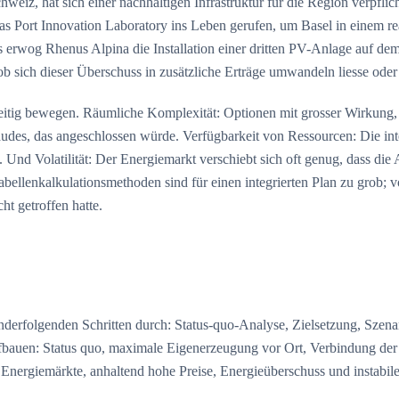
chweiz, hat sich einer nachhaltigen Infrastruktur für die Region verp
s Port Innovation Laboratory ins Leben gerufen, um Basel in einem rea
 erwog Rhenus Alpina die Installation einer dritten PV-Anlage auf dem
 sich dieser Überschuss in zusätzliche Erträge umwandeln liesse oder 
ichzeitig bewegen. Räumliche Komplexität: Optionen mit grosser Wirku
udes, das angeschlossen würde. Verfügbarkeit von Ressourcen: Die int
Und Volatilität: Der Energiemarkt verschiebt sich oft genug, dass die
bellenkalkulationsmethoden sind für einen integrierten Plan zu grob; 
t getroffen hatte.
erfolgenden Schritten durch: Status-quo-Analyse, Zielsetzung, Szenar
n aufbauen: Status quo, maximale Eigenerzeugung vor Ort, Verbindung d
er Energiemärkte, anhaltend hohe Preise, Energieüberschuss und instabi