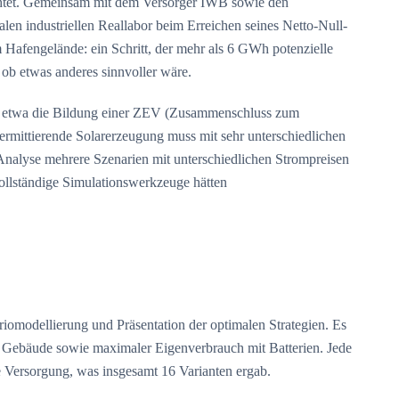
flichtet. Gemeinsam mit dem Versorger IWB sowie den
len industriellen Reallabor beim Erreichen seines Netto-Null-
 Hafengelände: ein Schritt, der mehr als 6 GWh potenzielle
ob etwas anderes sinnvoller wäre.
ng, etwa die Bildung einer ZEV (Zusammenschluss zum
ermittierende Solarerzeugung muss mit sehr unterschiedlichen
 Analyse mehrere Szenarien mit unterschiedlichen Strompreisen
vollständige Simulationswerkzeuge hätten
iomodellierung und Präsentation der optimalen Strategien. Es
er Gebäude sowie maximaler Eigenverbrauch mit Batterien. Jede
le Versorgung, was insgesamt 16 Varianten ergab.