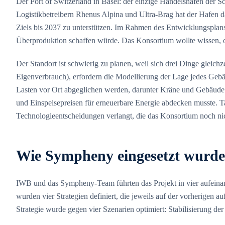
Der Port of Switzerland in Basel: der einzige Handelshafen der S
Logistikbetreibern Rhenus Alpina und Ultra-Brag hat der Hafen da
Ziels bis 2037 zu unterstützen. Im Rahmen des Entwicklungsplans
Überproduktion schaffen würde. Das Konsortium wollte wissen, ob
Der Standort ist schwierig zu planen, weil sich drei Dinge gle
Eigenverbrauch), erfordern die Modellierung der Lage jedes Gebä
Lasten vor Ort abgeglichen werden, darunter Kräne und Gebäude. 
und Einspeisepreisen für erneuerbare Energie abdecken musste. Ta
Technologieentscheidungen verlangt, die das Konsortium noch nich
Wie Sympheny eingesetzt wurde
IWB und das Sympheny-Team führten das Projekt in vier aufeinand
wurden vier Strategien definiert, die jeweils auf der vorherige
Strategie wurde gegen vier Szenarien optimiert: Stabilisierung d