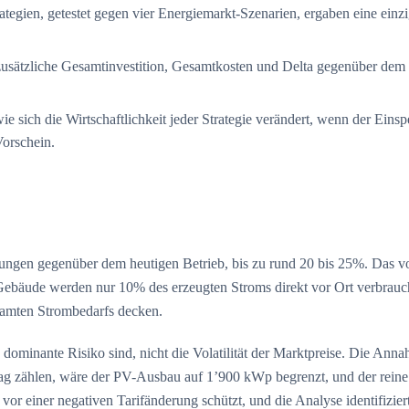
rategien, getestet gegen vier Energiemarkt-Szenarien, ergaben eine einz
 zusätzliche Gesamtinvestition, Gesamtkosten und Delta gegenüber dem 
ie sich die Wirtschaftlichkeit jeder Strategie verändert, wenn der Einsp
Vorschein.
arungen gegenüber dem heutigen Betrieb, bis zu rund 20 bis 25%. Das v
bäude werden nur 10% des erzeugten Stroms direkt vor Ort verbraucht
esamten Strombedarfs decken.
 dominante Risiko sind, nicht die Volatilität der Marktpreise. Die Anna
rag zählen, wäre der PV-Ausbau auf 1’900 kWp begrenzt, und der reine 
vor einer negativen Tarifänderung schützt, und die Analyse identifizier