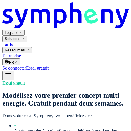
Logiciel
Solutions
Tarifs
Ressources
Entreprise
FR
Se connecter
Essai gratuit
Essai gratuit
Modélisez votre premier concept multi-
énergie. Gratuit pendant deux semaines.
Dans votre essai Sympheny, vous bénéficiez de :
Accès complet à la plateforme —
débloqué pendant deux