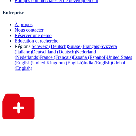
Équipes commerciales et de développement
Entreprise
À propos
Nous contacter
Réserver une démo
Éducation et recherche
Régions
Schweiz (Deutsch)
Suisse (Français)
Svizzera
(Italiano)
Deutschland (Deutsch)
Nederland
(Nederlands)
France (Français)
España (Español)
United States
(English)
United Kingdom (English)
India (English)
Global
(English)