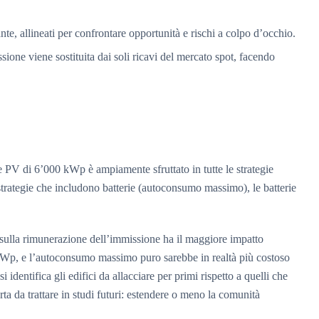
iante, allineati per confrontare opportunità e rischi a colpo d’occhio.
sione viene sostituita dai soli ricavi del mercato spot, facendo
ale PV di 6’000 kWp è ampiamente sfruttato in tutte le strategie
 strategie che includono batterie (autoconsumo massimo), le batterie
i sulla rimunerazione dell’immissione ha il maggiore impatto
00 kWp, e l’autoconsumo massimo puro sarebbe in realtà più costoso
 identifica gli edifici da allacciare per primi rispetto a quelli che
a da trattare in studi futuri: estendere o meno la comunità