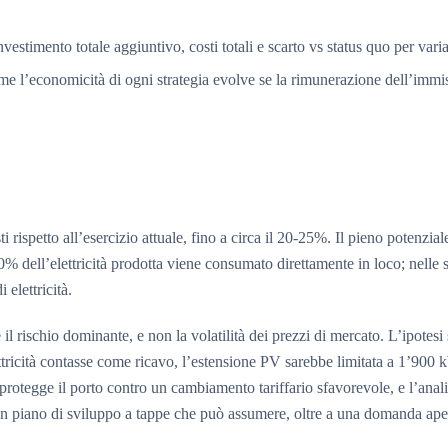
 investimento totale aggiuntivo, costi totali e scarto vs status quo per var
ome l’economicità di ogni strategia evolve se la rimunerazione dell’immis
ti rispetto all’esercizio attuale, fino a circa il 20-25%. Il pieno potenzi
 10% dell’elettricità prodotta viene consumato direttamente in loco; nelle
elettricità.
l rischio dominante, e non la volatilità dei prezzi di mercato. L’ipotes
lettricità contasse come ricavo, l’estensione PV sarebbe limitata a 1’9
protegge il porto contro un cambiamento tariffario sfavorevole, e l’analisi
un piano di sviluppo a tappe che può assumere, oltre a una domanda apert