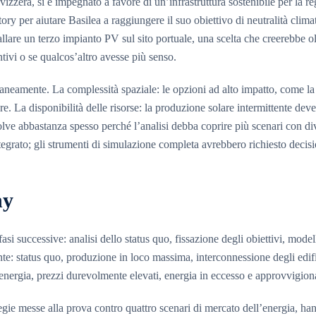
izzera, si è impegnato a favore di un’infrastruttura sostenibile per la r
ory per aiutare Basilea a raggiungere il suo obiettivo di neutralità clima
llare un terzo impianto PV sul sito portuale, una scelta che creerebbe 
tivi o se qualcos’altro avesse più senso.
ltaneamente. La complessità spaziale: le opzioni ad alto impatto, come la
re. La disponibilità delle risorse: la produzione solare intermittente de
 evolve abbastanza spesso perché l’analisi debba coprire più scenari con dive
tegrato; gli strumenti di simulazione completa avrebbero richiesto decis
ny
 successive: analisi dello status quo, fissazione degli obiettivi, modell
ente: status quo, produzione in loco massima, interconnessione degli edi
’energia, prezzi durevolmente elevati, energia in eccesso e approvvigiona
ategie messe alla prova contro quattro scenari di mercato dell’energia, ha