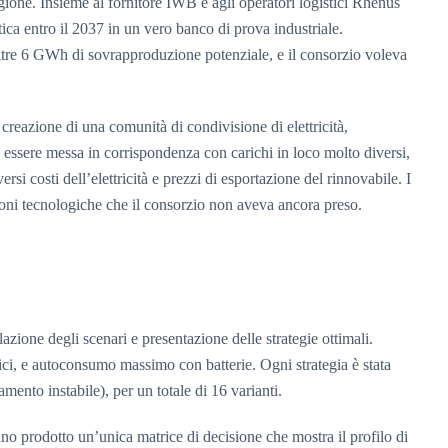
egione. Insieme al fornitore IWB e agli operatori logistici Rhenus
tica entro il 2037 in un vero banco di prova industriale.
oltre 6 GWh di sovrapproduzione potenziale, e il consorzio voleva
 creazione di una comunità di condivisione di elettricità,
ve essere messa in corrispondenza con carichi in loco molto diversi,
rsi costi dell’elettricità e prezzi di esportazione del rinnovabile. I
ioni tecnologiche che il consorzio non aveva ancora preso.
azione degli scenari e presentazione delle strategie ottimali.
fici, e autoconsumo massimo con batterie. Ogni strategia è stata
mento instabile), per un totale di 16 varianti.
nno prodotto un’unica matrice di decisione che mostra il profilo di