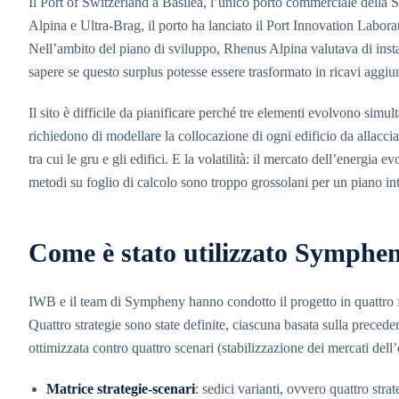
Il Port of Switzerland a Basilea, l’unico porto commerciale della Sv
Alpina e Ultra-Brag, il porto ha lanciato il Port Innovation Laborat
Nell’ambito del piano di sviluppo, Rhenus Alpina valutava di insta
sapere se questo surplus potesse essere trasformato in ricavi aggiun
Il sito è difficile da pianificare perché tre elementi evolvono simu
richiedono di modellare la collocazione di ogni edificio da allaccia
tra cui le gru e gli edifici. E la volatilità: il mercato dell’energia
metodi su foglio di calcolo sono troppo grossolani per un piano in
Come è stato utilizzato Symphe
IWB e il team di Sympheny hanno condotto il progetto in quattro fasi
Quattro strategie sono state definite, ciascuna basata sulla preced
ottimizzata contro quattro scenari (stabilizzazione dei mercati dell
Matrice strategie-scenari
: sedici varianti, ovvero quattro str